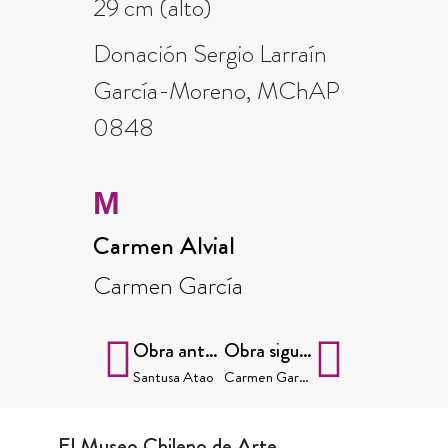
29 cm (alto)
Donación Sergio Larraín
García-Moreno, MChAP
0848
M
Carmen Alvial
Carmen García
Obra anterior
Obra siguiente
Santusa Atao
Carmen García
El Museo Chileno de Arte