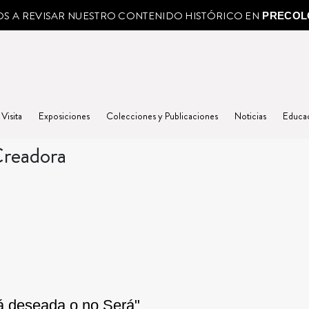
MOS A REVISAR NUESTRO CONTENIDO HISTÓRICO EN
PRECOL
 Visita
Exposiciones
Colecciones y Publicaciones
Noticias
Educa
readora
á deseada o no Será"