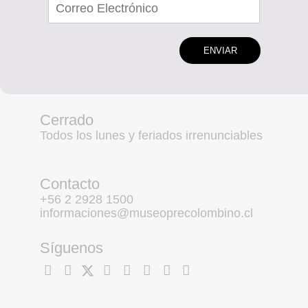
ENVIAR
Cerrado
Todos los lunes y feriados irrenunciables
Contacto
+56 2 2928 1500
informaciones@museoprecolombino.cl
Síguenos