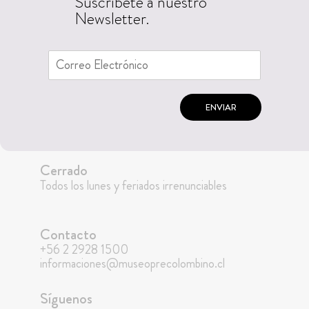
Suscríbete a nuestro
Newsletter.
ENVIAR
Cerrado
Todos los lunes y feriados irrenunciables
Contacto
+56 2 2928 1500
informaciones@museoprecolombino.cl
Síguenos