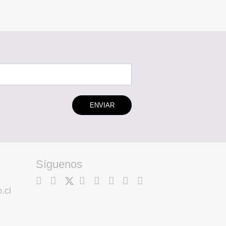
ENVIAR
Síguenos
.cl