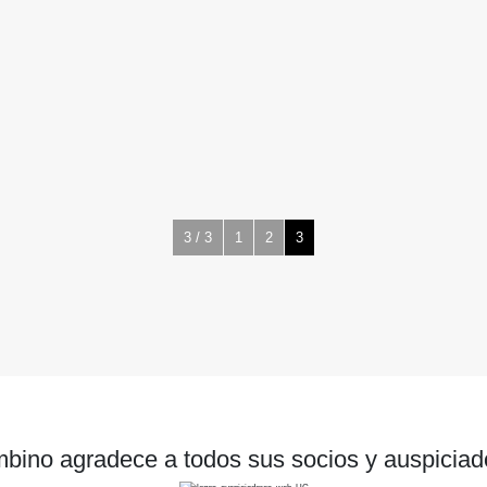
3 / 3
1
2
3
bino agradece a todos sus socios y auspiciad