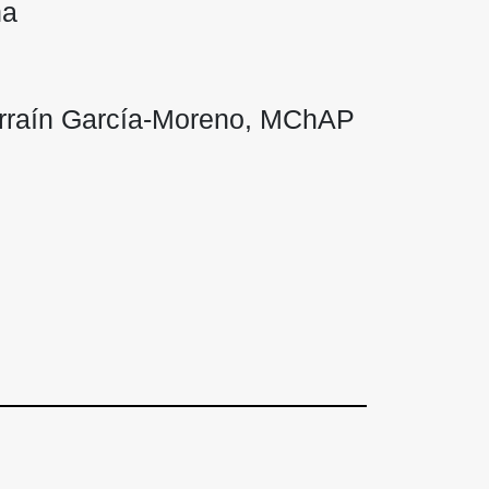
na
arraín García-Moreno, MChAP