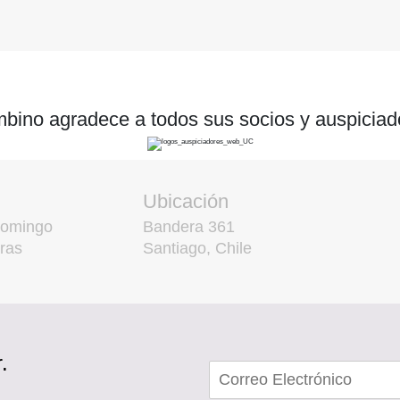
bino agradece a todos sus socios y auspiciad
Ubicación
domingo
Bandera 361
ras
Santiago, Chile
.