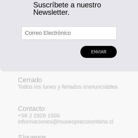
Suscríbete a nuestro
Newsletter.
ENVIAR
Cerrado
Todos los lunes y feriados irrenunciables
Contacto
+56 2 2928 1500
informaciones@museoprecolombino.cl
Síguenos