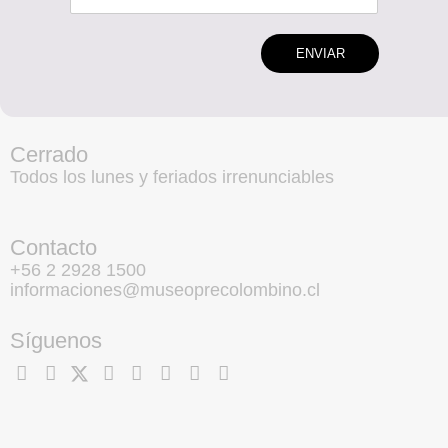
ENVIAR
Cerrado
Todos los lunes y feriados irrenunciables
Contacto
+56 2 2928 1500
informaciones@museoprecolombino.cl
Síguenos