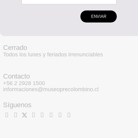
ENVIAR
Cerrado
Todos los lunes y feriados irrenunciables
Contacto
+56 2 2928 1500
informaciones@museoprecolombino.cl
Síguenos