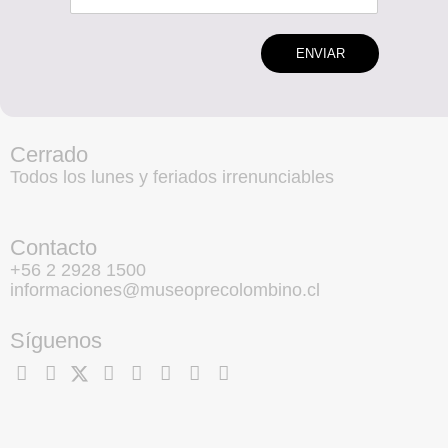
ENVIAR
Cerrado
Todos los lunes y feriados irrenunciables
Contacto
+56 2 2928 1500
informaciones@museoprecolombino.cl
Síguenos