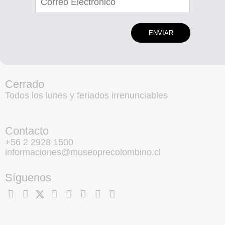
ENVIAR
Cerrado
Todos los lunes y feriados irrenunciables
Contacto
+56 2 2928 1500
informaciones@museoprecolombino.cl
Síguenos