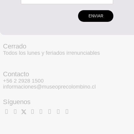
ENVIAR
Cerrado
Todos los lunes y feriados irrenunciables
Contacto
+56 2 2928 1500
informaciones@museoprecolombino.cl
Síguenos