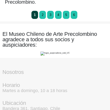
Precolombino.
1
2
3
4
5
6
El Museo Chileno de Arte Precolombino
agradece a todos sus socios y
auspiciadores:
Nosotros
Horario
Martes a domingo, 10 a 18 horas
Ubicación
Bandera 361, Santiago, Chile