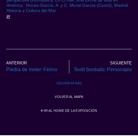
perspectiva onomástica. En
El mar, una forma de vida en
América
, Hoces-García, A. y C. Moral-García (Coord), Madrid:
Historia y Cultura del Mar.
IR
ANTERIOR
SIGUIENTE
Piedra de moler: Felino
Textil bordado: Personajes
VOLVER ATRÁS
VOLVER AL MAPA
IR AL HOME DE LA EXPOSICIÓN