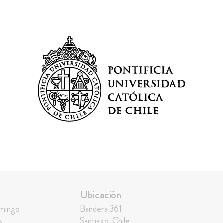
Ubicación
omingo
Bandera 361
s
Santiago, Chile