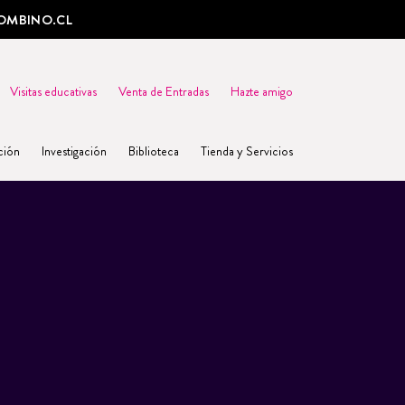
OMBINO.CL
Visitas educativas
Venta de Entradas
Hazte amigo
ción
Investigación
Biblioteca
Tienda y Servicios