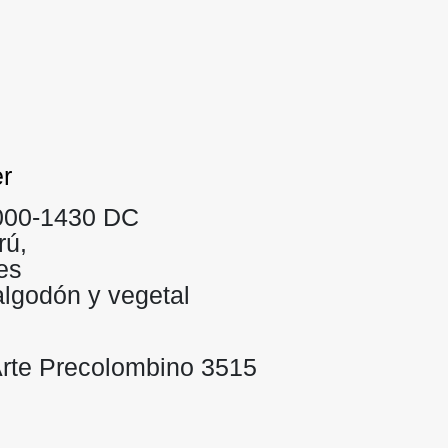
er
1000-1430 DC
rú,
es
algodón y vegetal
rte Precolombino 3515