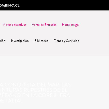
OMBINO.CL
Visitas educativas
Venta de Entradas
Hazte amigo
ción
Investigación
Biblioteca
Tienda y Servicios
A CONQUISTA DEL MAR. LAS
INTURAS RUPESTRES DE EL
MÉDANO EN LA CORDILLERA
E TALTAL