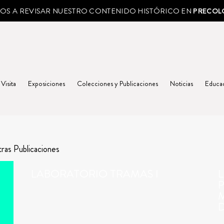
MOS A REVISAR NUESTRO CONTENIDO HISTÓRICO EN
PRECOL
 Visita
Exposiciones
Colecciones y Publicaciones
Noticias
Educa
ras Publicaciones
LABORATORIO TRAMAS I
L
P
D