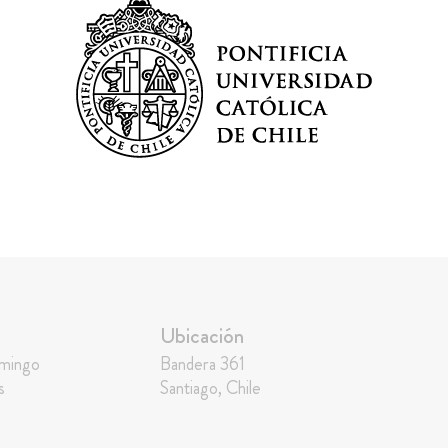
Ubicación
omingo
Bandera 361
s
Santiago, Chile