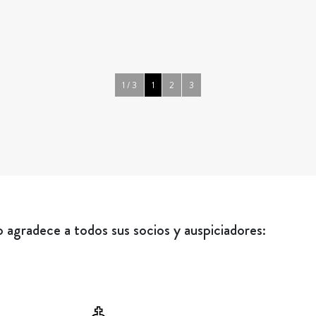
1 / 3
1
2
3
agradece a todos sus socios y auspiciadores: