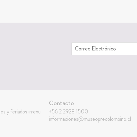
Contacto
nes y feriados irrenu
+56 2 2928 1500
informaciones@museoprecolombino.cl