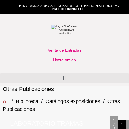
TE INVITAMOS A REVISAR NUESTRO CONTENIDO HISTÓRICO EN
PRECOLOMBINO.CL
Venta de Entradas
Hazte amigo
Otras Publicaciones
All
/
Biblioteca
/
Catálogos exposiciones
/
Otras
Publicaciones
1
LABORATORIO TRAMAS II
/
1
3