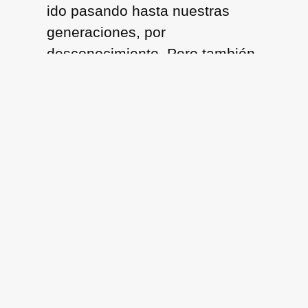
ido pasando hasta nuestras
generaciones, por
desconocimiento. Pero también,
por la influencia de denostar
esta parte del kimün mapuche”,
sostiene Alejandro Toro
Wentekura, proveniente de
Zangküll Sankül, en Carahue.
“Muchas veces, las piedras han
sido temidas, consideradas
elementos intocables. Ese
respeto que es tan fuerte en la
kura
y que se desprende de
muchos relatos, es el RESPETO