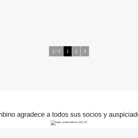
1 / 3
1
2
3
bino agradece a todos sus socios y auspiciad