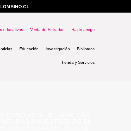
LOMBINO.CL
as educativas
Venta de Entradas
Hazte amigo
oticias
Educación
Investigación
Biblioteca
Tienda y Servicios
LA CONQUISTA DEL MAR. LAS
PINTURAS RUPESTRES DE EL
MÉDANO EN LA CORDILLERA