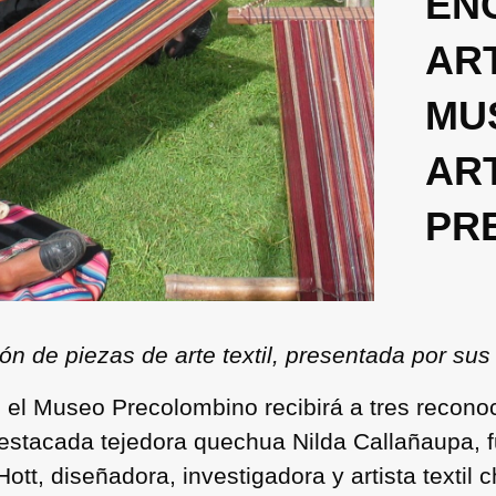
EN
ART
MU
AR
PR
n de piezas de arte textil, presentada por sus 
el Museo Precolombino recibirá a tres reconoci
 destacada tejedora quechua Nilda Callañaupa, 
tt, diseñadora, investigadora y artista textil c