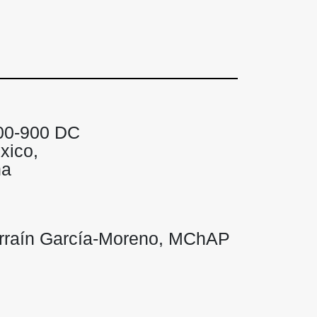
600-900 DC
xico,
na
arraín García-Moreno, MChAP