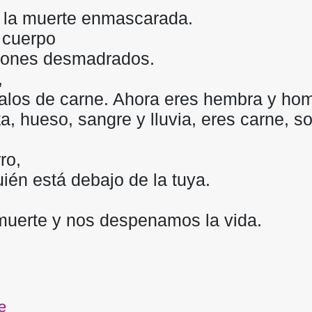
de la muerte enmascarada.
o cuerpo
zones desmadrados.
,
étalos de carne. Ahora eres hembra y ho
ta, hueso, sangre y lluvia, eres carne, s
ro,
ién está debajo de la tuya.
 muerte y nos despenamos la vida.
e