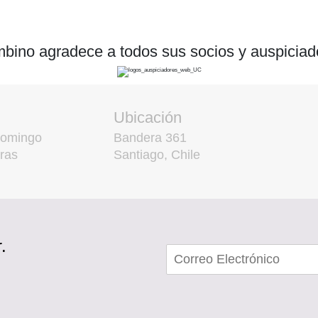
bino agradece a todos sus socios y auspiciad
Ubicación
domingo
Bandera 361
ras
Santiago, Chile
.