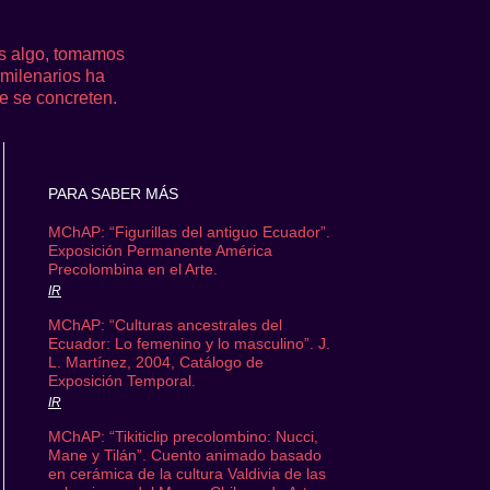
s algo, tomamos
 milenarios ha
e se concreten.
PARA SABER MÁS
Figurillas femeninas
Cerámica
MChAP: “Figurillas del antiguo Ecuador”.
Cultura Valdivia, 2800-1
Exposición Permanente América
Costa de Ecuador, Área 
Precolombina en el Arte.
Colección Sergio Larrai
IR
MChAP 0137
(120 x 45 mm)
MChAP: “Culturas ancestrales del
Ecuador: Lo femenino y lo masculino”. J.
L. Martínez, 2004,
Catálogo de
Exposición Temporal.
IR
MChAP: “Tikiticlip precolombino: Nucci,
Mane y Tilán”. Cuento animado basado
en cerámica de la cultura Valdivia de las