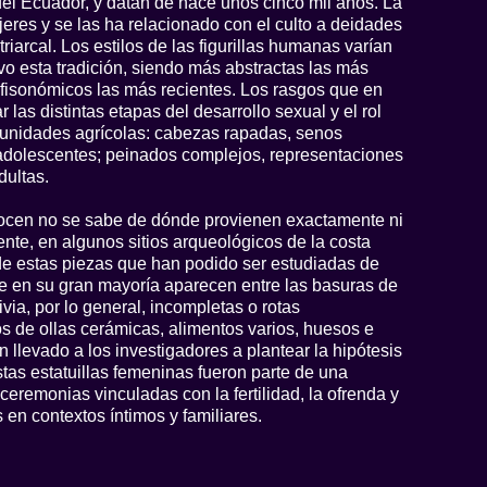
 del Ecuador, y datan de hace unos cinco mil años. La
jeres y se las ha relacionado con el culto a deidades
iarcal. Los estilos de las figurillas humanas varían
vo esta tradición, siendo más abstractas las más
 fisonómicos las más recientes. Los rasgos que en
r las distintas etapas del desarrollo sexual y el rol
munidades agrícolas: cabezas rapadas, senos
adolescentes; peinados complejos, representaciones
dultas.
onocen no se sabe de dónde provienen exactamente ni
nte, en algunos sitios arqueológicos de la costa
e estas piezas que han podido ser estudiadas de
que en su gran mayoría aparecen entre las basuras de
via, por lo general, incompletas o rotas
os de ollas cerámicas, alimentos varios, huesos e
 llevado a los investigadores a plantear la hipótesis
tas estatuillas femeninas fueron parte de una
ceremonias vinculadas con la fertilidad, la ofrenda y
os en contextos íntimos y familiares.