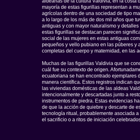
aldeanas de la cultura Valdivia, en la costa
mayoría de estas figurillas representan a mu
agrícolas dentro de una sociedad de tipo matr
a lo largo de los más de dos mil años que tu
antiguas y con mayor naturalismo y detalles
estas figurillas se destacan parecen significa
social de las mujeres en estas antiguas co
pequeños y vello pubiano en las púberes y 
completas del cuerpo y maternidad, en las a
Muchas de las figurillas Valdivia que se c
cuál fue su contexto de origen. Afortunadame
ecuatoriana se han encontrado ejemplares d
manera científica. Estos registros indican 
las viviendas domésticas de las aldeas Valdi
intencionalmente y descartadas junto a rest
instrumentos de piedra. Estas evidencias han
de que la acción de quiebre y descarte de es
tecnología ritual, probablemente asociada a 
el sacrificio o a ritos de iniciación celebrad