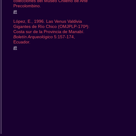
colecciones del Museo Chileno de Arte
Precolombino.
IR
López, E., 1996. Las Venus Valdivia
Gigantes de Río Chico (OMJPLP-170ª):
Costa sur de la Provincia de Manabí.
Boletín Arqueológico
5:157-174,
Ecuador.
IR