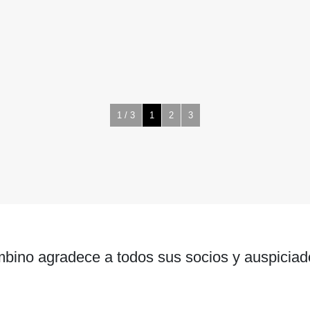
1 / 3
1
2
3
bino agradece a todos sus socios y auspiciad