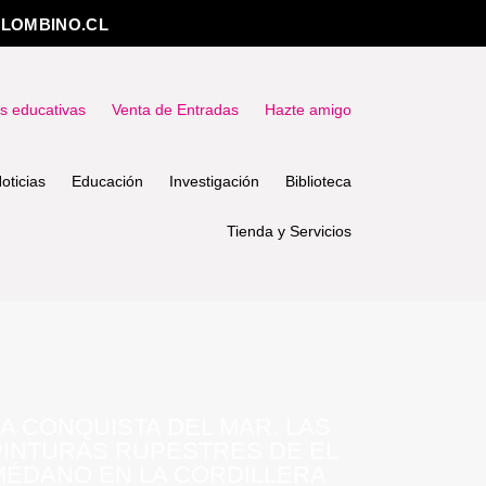
LOMBINO.CL
as educativas
Venta de Entradas
Hazte amigo
oticias
Educación
Investigación
Biblioteca
Tienda y Servicios
LA CONQUISTA DEL MAR. LAS
PINTURAS RUPESTRES DE EL
MÉDANO EN LA CORDILLERA