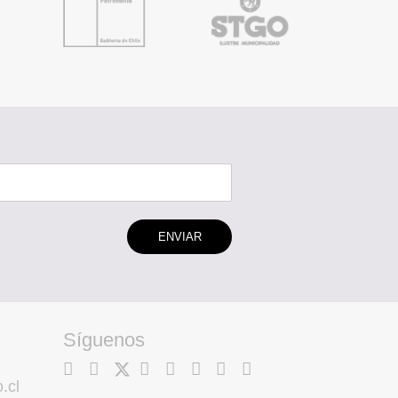
ENVIAR
Síguenos
.cl