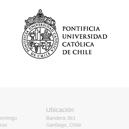
Ubicación
domingo
Bandera 361
ras
Santiago, Chile