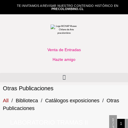
TE INVITAMOS A REVISAR NUESTRO CONTENIDO HISTÓRICO EN
PRECOLOMBINO.CL
Venta de Entradas
Hazte amigo
Otras Publicaciones
All
/
Biblioteca
/
Catálogos exposiciones
/
Otras
Publicaciones
1
LABORATORIO TRAMAS II
/
1
3