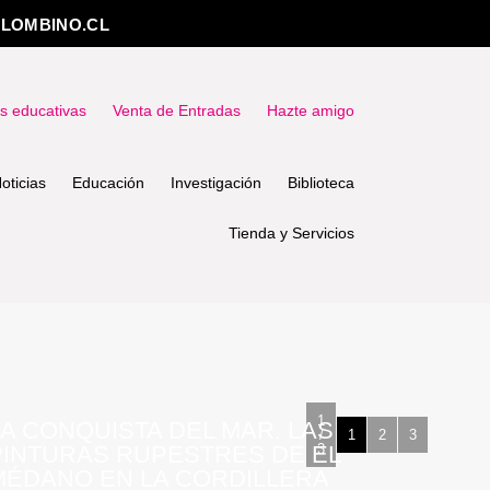
LOMBINO.CL
as educativas
Venta de Entradas
Hazte amigo
oticias
Educación
Investigación
Biblioteca
Tienda y Servicios
1
LA CONQUISTA DEL MAR. LAS
/
1
2
3
PINTURAS RUPESTRES DE EL
3
MÉDANO EN LA CORDILLERA