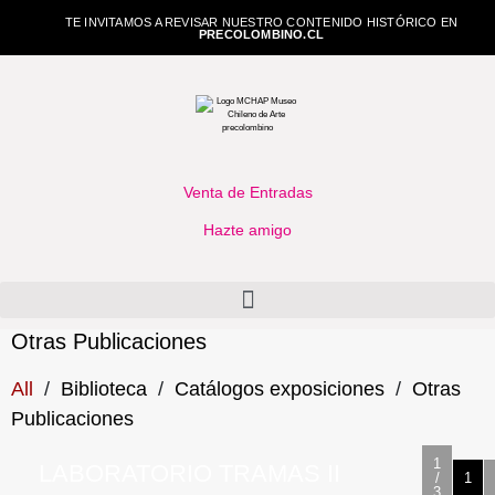
TE INVITAMOS A REVISAR NUESTRO CONTENIDO HISTÓRICO EN
PRECOLOMBINO.CL
Venta de Entradas
Hazte amigo
Otras Publicaciones
All
/
Biblioteca
/
Catálogos exposiciones
/
Otras
Publicaciones
1
LABORATORIO TRAMAS II
/
1
3