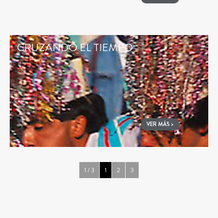
CRUZANDO EL TIEMPO
VER MÁS >
1 / 3
1
2
3