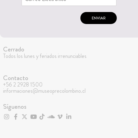
ENVIAR
Cerrado
Todos los lunes y feriados irrenunciables
Contacto
+56 2 2928 1500
informaciones@museoprecolombino.cl
Síguenos