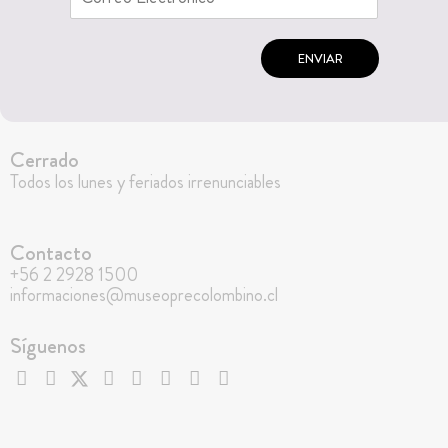
ENVIAR
Cerrado
Todos los lunes y feriados irrenunciables
Contacto
+56 2 2928 1500
informaciones@museoprecolombino.cl
Síguenos