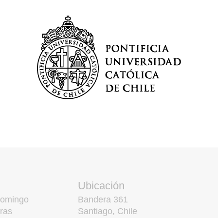
Ubicación
domingo
Bandera 361
ras
Santiago, Chile