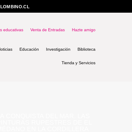
LOMBINO.CL
as educativas
Venta de Entradas
Hazte amigo
oticias
Educación
Investigación
Biblioteca
Tienda y Servicios
LA CONQUISTA DEL MAR. LAS
PINTURAS RUPESTRES DE EL
MÉDANO EN LA CORDILLERA