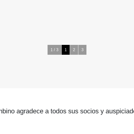
1 / 3
1
2
3
bino agradece a todos sus socios y auspiciad