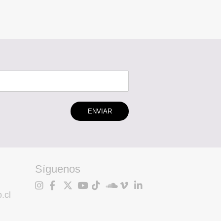
ENVIAR
Síguenos
.cl