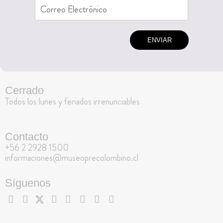
ENVIAR
Cerrado
Todos los lunes y feriados irrenunciables
Contacto
+56 2 2928 1500
informaciones@museoprecolombino.cl
Síguenos