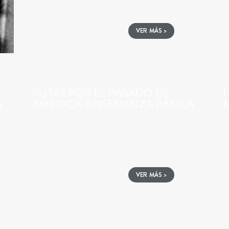
VER MÁS >
RUTAS POR EL PASADO DE
P
A
AMÉRICA. ENSEÑANZA BÁSICA
M
VER MÁS >