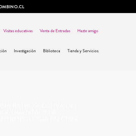
OMBINO.CL
Visitas educativas
Venta de Entradas
Hazte amigo
ción
Investigación
Biblioteca
Tienda y Servicios
UNA RETROSPECTIVA DEL
DOCUMENTAL Y LA
ANTROPOLOGÍA EN CHILE