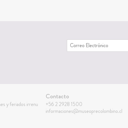
Contacto
nes y feriados irrenu
+56 2 2928 1500
informaciones@museoprecolombino.cl