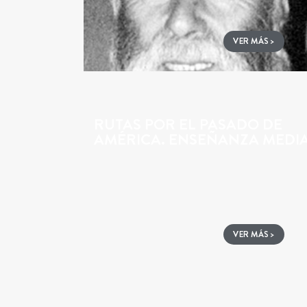
VER MÁS >
RUTAS POR EL PASADO DE
AMÉRICA. ENSEÑANZA MEDI
VER MÁS >