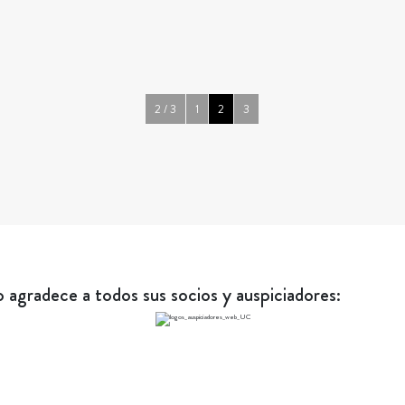
2 / 3
1
2
3
agradece a todos sus socios y auspiciadores: