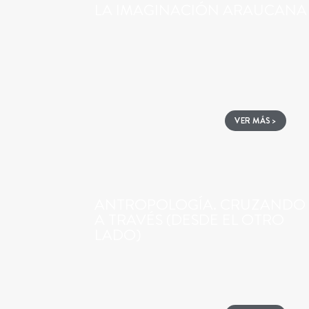
LA IMAGINACIÓN ARAUCANA
VER MÁS >
ANTROPOLOGÍA. CRUZANDO
A TRAVÉS (DESDE EL OTRO
LADO)