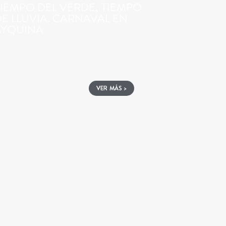
IEMPO DEL VERDE, TIEMPO
E LLUVIA. CARNAVAL EN
AYQUINA
VER MÁS >