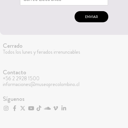
ENVIAR
Cerrado
Todos los lunes y feriados irrenunciables
Contacto
+56 2 2928 1500
informaciones@museoprecolombino.cl
Síguenos