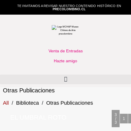
TE INVITAMOS A REVISAR NUESTRO CONTENIDO HISTÓRICO EN
PRECOLOMBINO.CL
Venta de Entradas
Hazte amigo
Otras Publicaciones
All
/
Biblioteca
/
Otras Publicaciones
3
EL UMBRAL ROTO
/
1
3