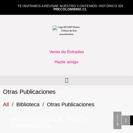
TE INVITAMOS A REVISAR NUESTRO CONTENIDO HISTÓRICO EN
PRECOLOMBINO.CL
Venta de Entradas
Hazte amigo
Otras Publicaciones
All
/
Biblioteca
/
Otras Publicaciones
2
HONORIO QUILA, POETA
/
1
CAMPESINO
3