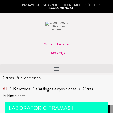
TE INVITAMOS A REVISAR NUESTRO CONTENIDO HISTÓRICO EN
PRECOLOMBINO.CL
Venta de Entradas
Hazte amigo
Otras Publicaciones
All
/
Biblioteca
/
Catálogos exposiciones
/
Otras
Publicaciones
1
LABORATORIO TRAMAS II
/
1
3