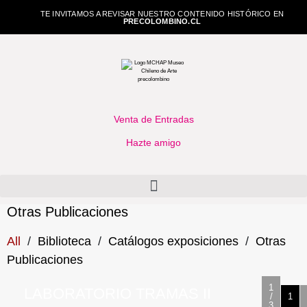
TE INVITAMOS A REVISAR NUESTRO CONTENIDO HISTÓRICO EN
PRECOLOMBINO.CL
Venta de Entradas
Hazte amigo
Otras Publicaciones
All
/
Biblioteca
/
Catálogos exposiciones
/
Otras
Publicaciones
1
LABORATORIO TRAMAS II
/
1
3