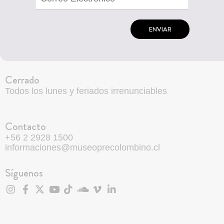
ENVIAR
Cerrado
Todos los lunes y feriados irrenunciables
Contacto
+56 2 2928 1500
informaciones@museoprecolombino.cl
Síguenos