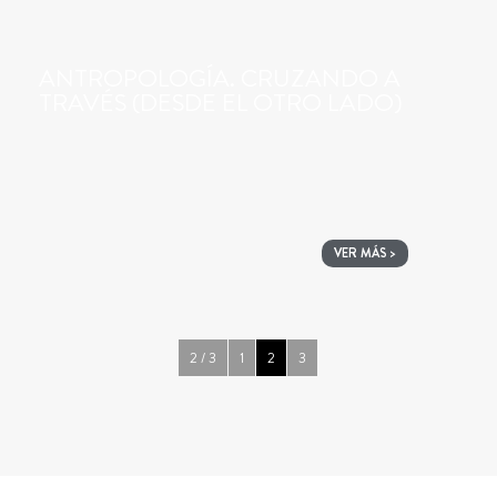
ANTROPOLOGÍA. CRUZANDO A
TRAVÉS (DESDE EL OTRO LADO)
VER MÁS >
2 / 3
1
2
3