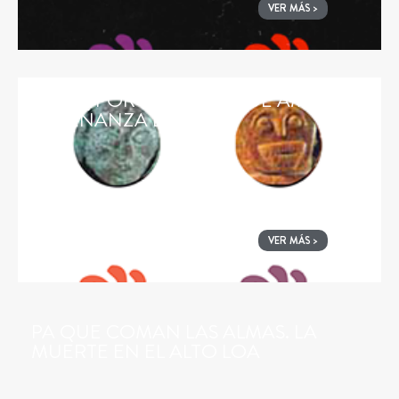
VER MÁS >
RUTAS POR EL PASADO DE AMÉRICA.
ENSEÑANZA BÁSICA
VER MÁS >
PA QUE COMAN LAS ALMAS. LA
MUERTE EN EL ALTO LOA