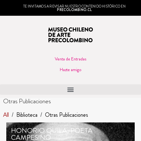
TE INVITAMOS A REVISAR NUESTRO CONTENIDO HISTÓRICO EN
PRECOLOMBINO.CL
Venta de Entradas
Hazte amigo
Otras Publicaciones
All
/
Biblioteca
/
Otras Publicaciones
HONORIO QUILA, POETA
CAMPESINO