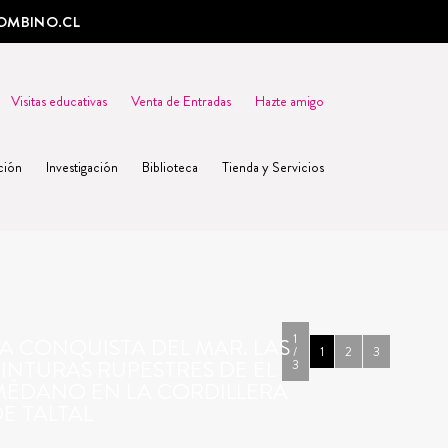
OMBINO.CL
Visitas educativas
Venta de Entradas
Hazte amigo
ción
Investigación
Biblioteca
Tienda y Servicios
1
A CONQUISTA DEL MAR. LAS
/
1
2
3
INTURAS RUPESTRES DE EL
3
MÉDANO EN LA CORDILLERA
E TALTAL