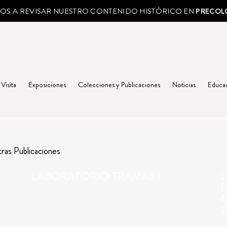
MOS A REVISAR NUESTRO CONTENIDO HISTÓRICO EN
PRECOL
 Visita
Exposiciones
Colecciones y Publicaciones
Noticias
Educa
ras Publicaciones
LABORATORIO TRAMAS I
L
P
D