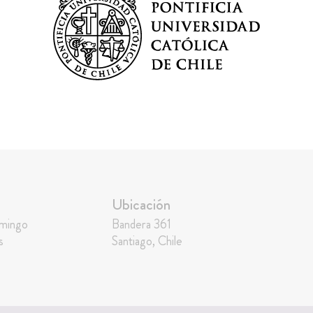
Ubicación
omingo
Bandera 361
s
Santiago, Chile