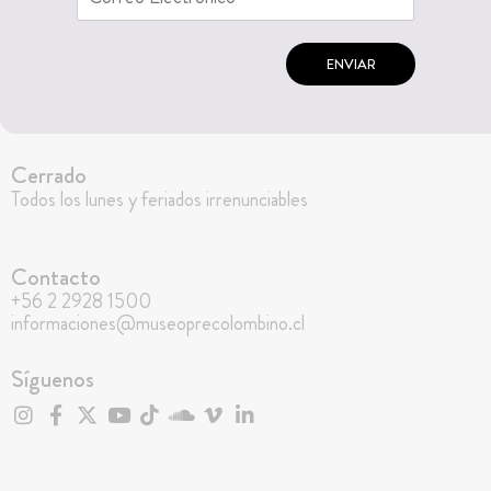
ENVIAR
Cerrado
Todos los lunes y feriados irrenunciables
Contacto
+56 2 2928 1500
informaciones@museoprecolombino.cl
Síguenos