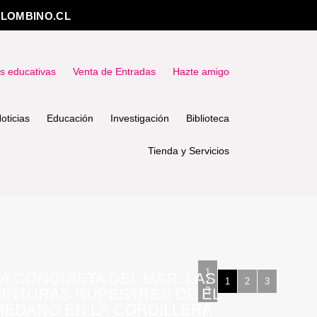
LOMBINO.CL
as educativas
Venta de Entradas
Hazte amigo
oticias
Educación
Investigación
Biblioteca
Tienda y Servicios
1
LA CONQUISTA DEL MAR. LAS
/
1
2
3
PINTURAS RUPESTRES DE EL
3
MÉDANO EN LA CORDILLERA