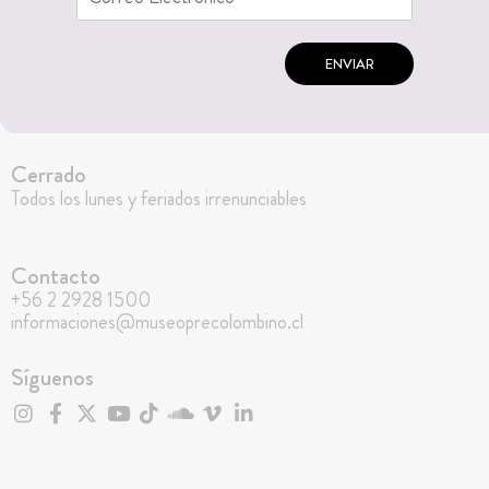
ENVIAR
Cerrado
Todos los lunes y feriados irrenunciables
Contacto
+56 2 2928 1500
informaciones@museoprecolombino.cl
Síguenos