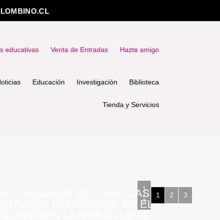
LOMBINO.CL
as educativas
Venta de Entradas
Hazte amigo
oticias
Educación
Investigación
Biblioteca
Tienda y Servicios
1
LA CONQUISTA DEL MAR. LAS
/
1
2
3
PINTURAS RUPESTRES DE EL
3
MÉDANO EN LA CORDILLERA