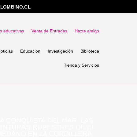
LOMBINO.CL
as educativas
Venta de Entradas
Hazte amigo
oticias
Educación
Investigación
Biblioteca
Tienda y Servicios
LA CONQUISTA DEL MAR. LAS
PINTURAS RUPESTRES DE EL
MÉDANO EN LA CORDILLERA