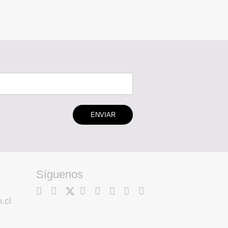
ENVIAR
Síguenos
.cl