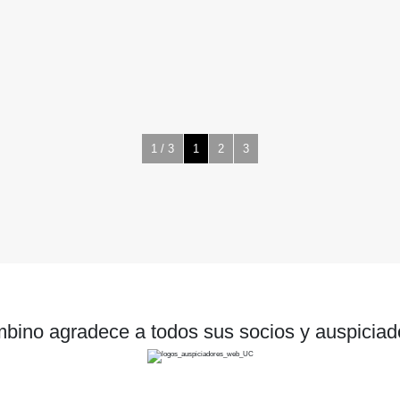
1 / 3
1
2
3
bino agradece a todos sus socios y auspiciad