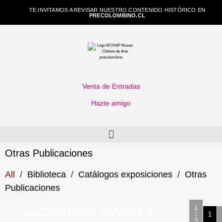
TE INVITAMOS A REVISAR NUESTRO CONTENIDO HISTÓRICO EN
PRECOLOMBINO.CL
Venta de Entradas
Hazte amigo
Otras Publicaciones
All
/
Biblioteca
/
Catálogos exposiciones
/
Otras
Publicaciones
1
LABORATORIO TRAMAS II
/
1
3