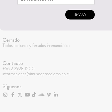
ENVIAR
Cerrado
Todos los lunes y feriados irrenunciables
Contacto
+56 2 2928 1500
informaciones@museoprecolombino.cl
Síguenos