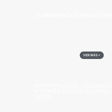
LA IMAGINACIÓN ARAUCANA
VER MÁS >
ANTROPOLOGÍA. CRUZAND
A TRAVÉS (DESDE EL OTRO
LADO)