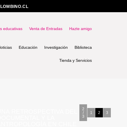
LOMBINO.CL
as educativas
Venta de Entradas
Hazte amigo
oticias
Educación
Investigación
Biblioteca
Tienda y Servicios
2
UNA RETROSPECTIVA DEL
/
1
2
3
DOCUMENTAL Y LA
3
ANTROPOLOGÍA EN CHILE