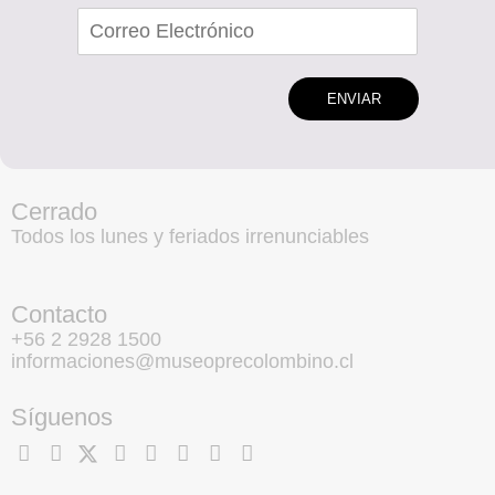
ENVIAR
Cerrado
Todos los lunes y feriados irrenunciables
Contacto
+56 2 2928 1500
informaciones@museoprecolombino.cl
Síguenos